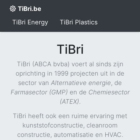
TiBri.be
TiBri Energy
TiBri Plastics
TiBri
TiBri (ABCA bvba) voert al sinds zijn
oprichting in 1999 projecten uit in de
sector van
Alternatieve energie
, de
Farmasector (GMP)
en de
Chemiesector
(ATEX)
.
TiBri heeft ook een ruime ervaring met
kunststofconstructie, cleanroom
constructie, automatisatie en HVAC.